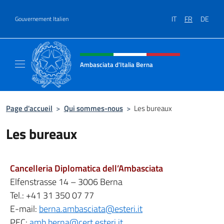
Aller au contenu
IT
FR
DE
Gouvernement Italien
Site Web, social et en-tête de m
Ambasciata d'Italia Berna
Sito Ufficiale Ambasciata d'Italia a Berna
Page d'accueil
>
Qui sommes-nous
>
Les bureaux
Les bureaux
Cancelleria Diplomatica dell’Ambasciata
Elfenstrasse 14 – 3006 Berna
Tel.: +41 31 350 07 77
E-mail:
berna.ambasciata@esteri.it
PEC:
amb.berna@cert.esteri.it