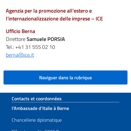
Agenzia per la promozione all’estero e
l’internazionalizzazione delle imprese – ICE
Ufficio Berna
Direttore
Samuele PORSIA
Tel.: +41 31 555 02 10
berna@ice.it
Naviguer dans la rubrique
Section de pied de page
Contacts et coordonnées
l’Ambassade d’Italie à Berne
Chancellerie diplomatique