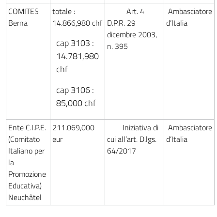
COMITES
totale :
Art. 4
Ambasciatore
Berna
14.866,980 chf
D.P.R. 29
d’Italia
dicembre 2003,
cap 3103 :
n. 395
14.781,980
chf
cap 3106 :
85,000 chf
Ente C.I.P.E.
211.069,000
Iniziativa di
Ambasciatore
(Comitato
eur
cui all’art. D.lgs.
d’Italia
Italiano per
64/2017
la
Promozione
Educativa)
Neuchâtel