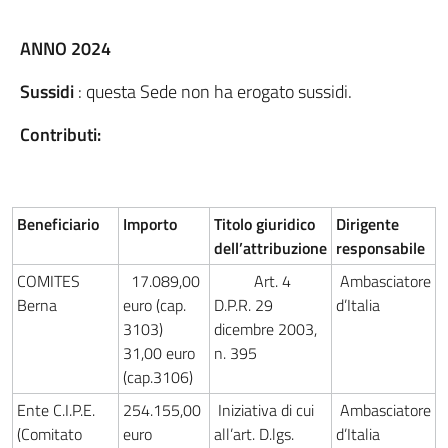
ANNO 2024
Sussidi
: questa Sede non ha erogato sussidi.
Contributi:
Beneficiario
Importo
Titolo giuridico
Dirigente
dell’attribuzione
responsabile
COMITES
17.089,00
Art. 4
Ambasciatore
Berna
euro (cap.
D.P.R. 29
d’Italia
3103)
dicembre 2003,
31,00 euro
n. 395
(cap.3106)
Ente C.I.P.E.
254.155,00
Iniziativa di cui
Ambasciatore
(Comitato
euro
all’art. D.lgs.
d’Italia