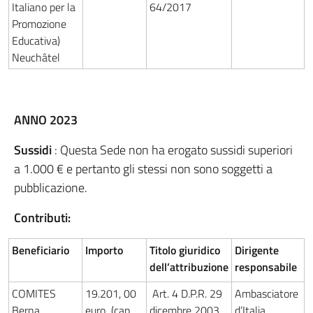
Italiano per la
64/2017
Promozione
Educativa)
Neuchâtel
ANNO 2023
Sussidi
: Questa Sede non ha erogato sussidi superiori
a 1.000 € e pertanto gli stessi non sono soggetti a
pubblicazione.
Contributi:
Beneficiario
Importo
Titolo giuridico
Dirigente
dell’attribuzione
responsabile
COMITES
19.201, 00
Art. 4 D.P.R. 29
Ambasciatore
Berna
euro (cap.
dicembre 2003,
d’Italia