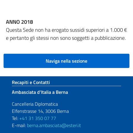
ANNO 2018
Questa Sede non ha erogato sussidi superiori a 1.000 €
e pertanto gli stessi non sono soggetti a pubblicazione.
Naviga nella sezione
Sezione footer
Recapiti e Contatti
Ambasciata d’Italia a Berna
Cancelleria Diplomatica
Elfenstrasse 14, 3006 Berna
Tel:
+41 31 350 07 77
E-mail:
berna.ambasciata@esteri.it