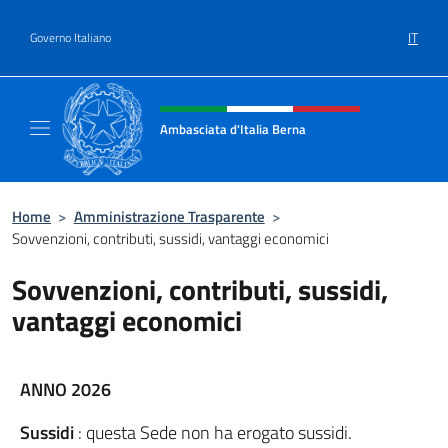
Salta al contenuto
IT
Governo Italiano
Intestazione sito, social e menù
Ambasciata d'Italia Berna
Sito Ufficiale Ambasciata d'Italia a Berna
Home
>
Amministrazione Trasparente
>
Sovvenzioni, contributi, sussidi, vantaggi economici
Sovvenzioni, contributi, sussidi,
vantaggi economici
ANNO 2026
Sussidi
: questa Sede non ha erogato sussidi.