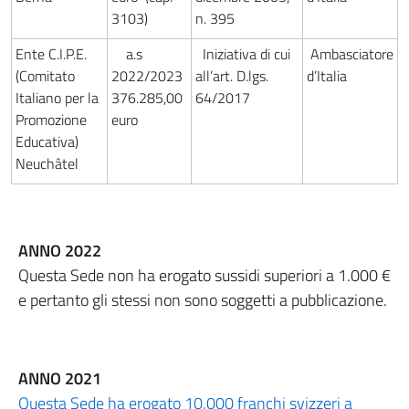
3103)
n. 395
Ente C.I.P.E.
a.s
Iniziativa di cui
Ambasciatore
(Comitato
2022/2023
all’art. D.lgs.
d’Italia
Italiano per la
376.285,00
64/2017
Promozione
euro
Educativa)
Neuchâtel
ANNO 2022
Questa Sede non ha erogato sussidi superiori a 1.000 €
e pertanto gli stessi non sono soggetti a pubblicazione.
ANNO 2021
Questa Sede ha erogato 10.000 franchi svizzeri a