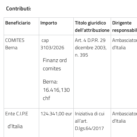
Contributi:
Beneficiario
Importo
Titolo giuridico
Dirigente
dell’attribuzione
responsabi
COMITES
cap
Art. 4 D.P.R. 29
Ambasciato
Berna
3103/2026
dicembre 2003,
d’Italia
n. 395
Finanz ord
comites
Berna:
16.416,130
chf
Ente C.I.P.E
124.341,00 eur
Iniziativa di cui
Ambasciato
all’art.
d’Italia
d’Italia
D.lgs.64/2017