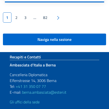
Paginazione
Pagina successiva
1
2
3
…
82
Naviga nella sezione
Sezione footer
Recapiti e Contatti
Ambasciata d’Italia a Berna
Cancelleria Diplomatica
Elfenstrasse 14, 3006 Berna
Tel:
+41 31 350 07 77
E-mail:
berna.ambasciata@esteri.it
Gli uffici della sede