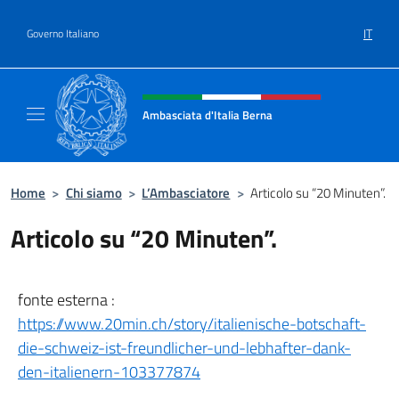
Salta al contenuto
IT
Governo Italiano
Intestazione sito, social e menù
Ambasciata d'Italia Berna
Sito Ufficiale Ambasciata d'Italia a Berna
Home
>
Chi siamo
>
L’Ambasciatore
>
Articolo su “20 Minuten”.
Articolo su “20 Minuten”.
fonte esterna :
https://www.20min.ch/story/italienische-botschaft-
die-schweiz-ist-freundlicher-und-lebhafter-dank-
den-italienern-103377874