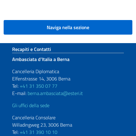
Naviga nella sezione
Sezione footer
Recapiti e Contatti
Ambasciata d’Italia a Berna
Cancelleria Diplomatica
Elfenstrasse 14, 3006 Berna
Tel:
+41 31 350 07 77
E-mail:
berna.ambasciata@esteri.it
Gli uffici della sede
Cancelleria Consolare
Willadingweg 23, 3006 Berna
Tel:
+41 31 390 10 10