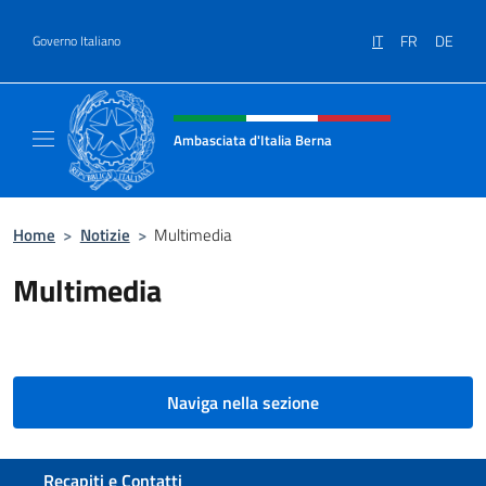
Salta al contenuto
IT
FR
DE
Governo Italiano
Intestazione sito, social e menù
Ambasciata d'Italia Berna
Sito Ufficiale Ambasciata d'Italia a Berna
Home
>
Notizie
>
Multimedia
Multimedia
Naviga nella sezione
Sezione footer
Recapiti e Contatti