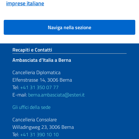
imprese italiane
Naviga nella sezione
Sezione footer
Recapiti e Contatti
Ambasciata d’Italia a Berna
Cancelleria Diplomatica
Elfenstrasse 14, 3006 Berna
Tel:
+41 31 350 07 77
E-mail:
berna.ambasciata@esteri.it
Gli uffici della sede
Cancelleria Consolare
Willadingweg 23, 3006 Berna
Tel:
+41 31 390 10 10