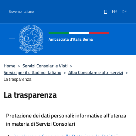
Salta al contenuto
IT
FR
DE
Governo Italiano
Intestazione sito, social e menù
Ambasciata d'Italia Berna
Sito Ufficiale Ambasciata d'Italia a Berna
Home
>
Servizi Consolari e Visti
>
Servizi per il cittadino italiano
>
Albo Consolare e altri servizi
>
La trasparenza
La trasparenza
Protezione dei dati personali: informative all’utenza
in materia di Servizi Consolari