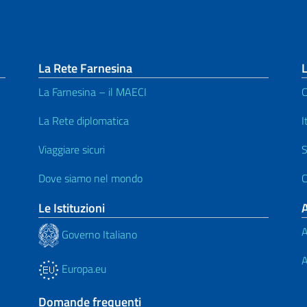
La Rete Farnesina
L
La Farnesina – il MAECI
C
La Rete diplomatica
I
Viaggiare sicuri
S
Dove siamo nel mondo
C
Le Istituzioni
A
Governo Italiano
A
Europa.eu
Domande frequenti