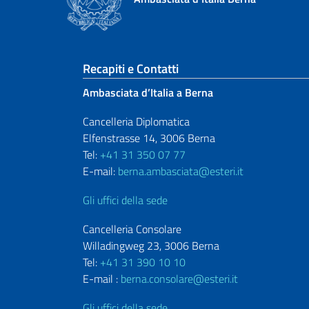
Sezione footer
Recapiti e Contatti
Ambasciata d’Italia a Berna
Cancelleria Diplomatica
Elfenstrasse 14, 3006 Berna
Tel:
+41 31 350 07 77
E-mail:
berna.ambasciata@esteri.it
Gli uffici della sede
Cancelleria Consolare
Willadingweg 23, 3006 Berna
Tel:
+41 31 390 10 10
E-mail :
berna.consolare@esteri.it
Gli uffici della sede