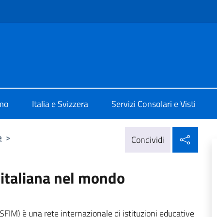
e menù
 Berna
amo
Italia e Svizzera
Servizi Consolari e Visti
Condi
e
>
Condividi
 italiana nel mondo
SFIM) è una rete internazionale di istituzioni educative