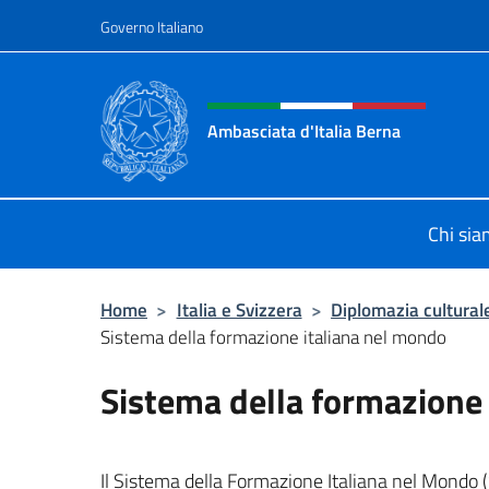
Salta al contenuto
Governo Italiano
Intestazione sito, social 
Ambasciata d'Italia Berna
Sito Ufficiale Ambasciata d'Italia a
Chi si
Home
>
Italia e Svizzera
>
Diplomazia cultural
Sistema della formazione italiana nel mondo
Sistema della formazione
Il Sistema della Formazione Italiana nel Mondo (