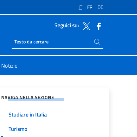
IT
FR
DE
Seguici su:
Cerca nel sito
Ricerca sito live
Notizie
vidi sui Social Network
NAVIGA NELLA SEZIONE
Studiare in Italia
Turismo