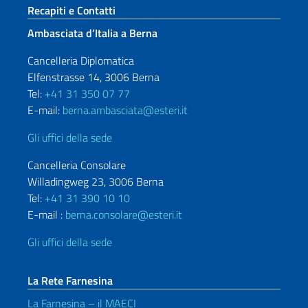
Sezione footer
Recapiti e Contatti
Ambasciata d’Italia a Berna
Cancelleria Diplomatica
Elfenstrasse 14, 3006 Berna
Tel:
+41 31 350 07 77
E-mail:
berna.ambasciata@esteri.it
Gli uffici della sede
Cancelleria Consolare
Willadingweg 23, 3006 Berna
Tel:
+41 31 390 10 10
E-mail :
berna.consolare@esteri.it
Gli uffici della sede
La Rete Farnesina
La Farnesina – il MAECI