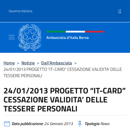
Salta al contenuto
IT
Governo Italiano
Intestazione sito, social e menù
Ambasciata d'Italia Berna
Sito Ufficiale Ambasciata d'Italia a Berna
Home
>
Notizie
>
Dall’Ambasciata
>
24/01/2013 PROGETTO “IT-CARD” CESSAZIONE VALIDITA’ DELLE
TESSERE PERSONALI
24/01/2013 PROGETTO “IT-CARD”
CESSAZIONE VALIDITA’ DELLE
TESSERE PERSONALI
Data pubblicazione:
24 Gennaio 2013
Tipologia:
News