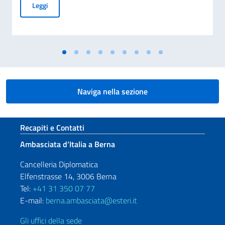
MESSAGGIO DELL’ON. VICE PRESIDENTE DEL CONSIGLIO D
Leggi
Naviga nella sezione
Sezione footer
Recapiti e Contatti
Ambasciata d’Italia a Berna
Cancelleria Diplomatica
Elfenstrasse 14, 3006 Berna
Tel:
+41 31 350 07 77
E-mail:
berna.ambasciata@esteri.it
Gli uffici della sede