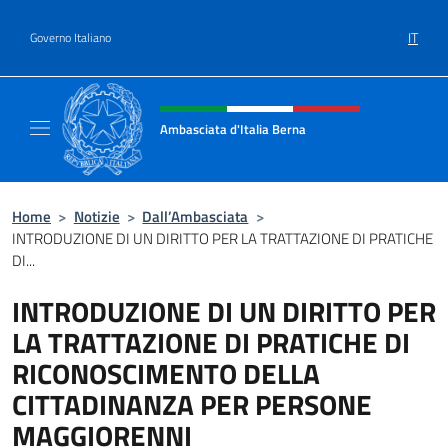
Salta al contenuto
IT
Governo Italiano
Intestazione sito, social e menù
Ambasciata d'Italia Berna
Sito Ufficiale Ambasciata d'Italia a Berna
Home
>
Notizie
>
Dall’Ambasciata
>
INTRODUZIONE DI UN DIRITTO PER LA TRATTAZIONE DI PRATICHE
DI...
INTRODUZIONE DI UN DIRITTO PER
LA TRATTAZIONE DI PRATICHE DI
RICONOSCIMENTO DELLA
CITTADINANZA PER PERSONE
MAGGIORENNI