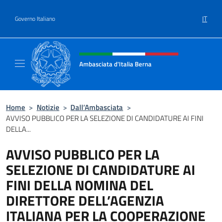
Salta al contenuto
IT
Governo Italiano
Intestazione sito, social e menù
Ambasciata d'Italia Berna
Sito Ufficiale Ambasciata d'Italia a Berna
Home
>
Notizie
>
Dall’Ambasciata
>
AVVISO PUBBLICO PER LA SELEZIONE DI CANDIDATURE AI FINI
DELLA...
AVVISO PUBBLICO PER LA
SELEZIONE DI CANDIDATURE AI
FINI DELLA NOMINA DEL
DIRETTORE DELL’AGENZIA
ITALIANA PER LA COOPERAZIONE