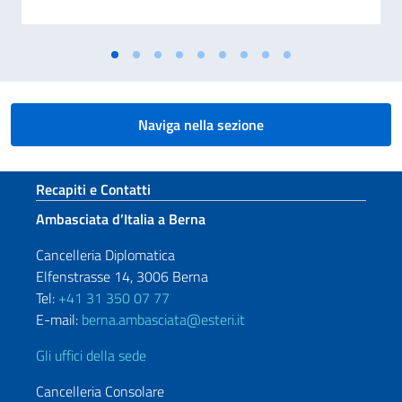
Naviga nella sezione
Sezione footer
Recapiti e Contatti
Ambasciata d’Italia a Berna
Cancelleria Diplomatica
Elfenstrasse 14, 3006 Berna
Tel:
+41 31 350 07 77
E-mail:
berna.ambasciata@esteri.it
Gli uffici della sede
Cancelleria Consolare