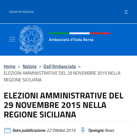
Salta al contenuto
IT
Governo Italiano
Intestazione sito, social e menù
Ambasciata d'Italia Berna
Sito Ufficiale Ambasciata d'Italia a Berna
Home
>
Notizie
>
Dall’Ambasciata
>
ELEZIONI AMMINISTRATIVE DEL 29 NOVEMBRE 2015 NELLA
REGIONE SICILIANA
ELEZIONI AMMINISTRATIVE DEL
29 NOVEMBRE 2015 NELLA
REGIONE SICILIANA
Data pubblicazione:
22 Ottobre 2015
Tipologia:
News