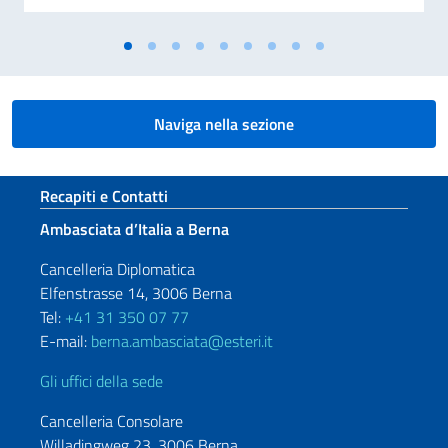
Naviga nella sezione
Sezione footer
Recapiti e Contatti
Ambasciata d’Italia a Berna
Cancelleria Diplomatica
Elfenstrasse 14, 3006 Berna
Tel:
+41 31 350 07 77
E-mail:
berna.ambasciata@esteri.it
Gli uffici della sede
Cancelleria Consolare
Willadingweg 23, 3006 Berna