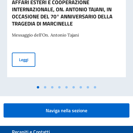
AFFARI ESTERI E COOPERAZIONE
INTERNAZIONALE, ON. ANTONIO TAJANI, IN
OCCASIONE DEL 70° ANNIVERSARIO DELLA
TRAGEDIA DI MARCINELLE
Messaggio dell'On. Antonio Tajani
MESSAGGIO DELL’ON. VICE PRESIDENTE DEL CONSIGLIO D
Leggi
Naviga nella sezione
Sezione footer
Recapiti e Contatti