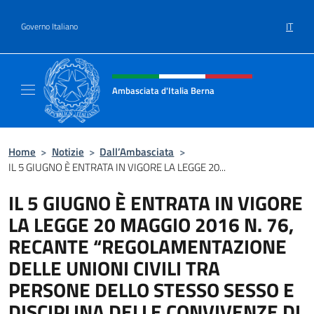
Salta al contenuto
IT
Governo Italiano
Intestazione sito, social e menù
Ambasciata d'Italia Berna
Sito Ufficiale Ambasciata d'Italia a Berna
Home
>
Notizie
>
Dall’Ambasciata
>
IL 5 GIUGNO È ENTRATA IN VIGORE LA LEGGE 20...
IL 5 GIUGNO È ENTRATA IN VIGORE
LA LEGGE 20 MAGGIO 2016 N. 76,
RECANTE “REGOLAMENTAZIONE
DELLE UNIONI CIVILI TRA
PERSONE DELLO STESSO SESSO E
DISCIPLINA DELLE CONVIVENZE DI