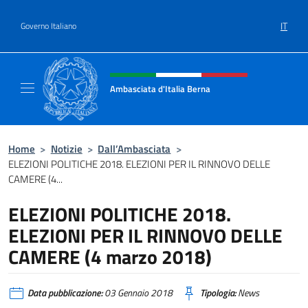
Salta al contenuto
IT
Governo Italiano
Intestazione sito, social e menù
Ambasciata d'Italia Berna
Sito Ufficiale Ambasciata d'Italia a Berna
Home
>
Notizie
>
Dall’Ambasciata
>
ELEZIONI POLITICHE 2018. ELEZIONI PER IL RINNOVO DELLE
CAMERE (4...
ELEZIONI POLITICHE 2018.
ELEZIONI PER IL RINNOVO DELLE
CAMERE (4 marzo 2018)
Data pubblicazione:
03 Gennaio 2018
Tipologia:
News