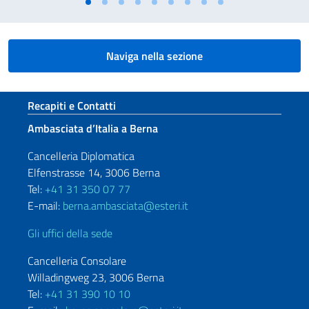
Naviga nella sezione
Sezione footer
Recapiti e Contatti
Ambasciata d’Italia a Berna
Cancelleria Diplomatica
Elfenstrasse 14, 3006 Berna
Tel:
+41 31 350 07 77
E-mail:
berna.ambasciata@esteri.it
Gli uffici della sede
Cancelleria Consolare
Willadingweg 23, 3006 Berna
Tel:
+41 31 390 10 10