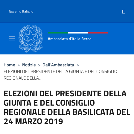
Salta al contenuto
IT
Governo Italiano
Intestazione sito, social e menù
Ambasciata d'Italia Berna
Sito Ufficiale Ambasciata d'Italia a Berna
Home
>
Notizie
>
Dall’Ambasciata
>
ELEZIONI DEL PRESIDENTE DELLA GIUNTA E DEL CONSIGLIO
REGIONALE DELLA...
ELEZIONI DEL PRESIDENTE DELLA
GIUNTA E DEL CONSIGLIO
REGIONALE DELLA BASILICATA DEL
24 MARZO 2019