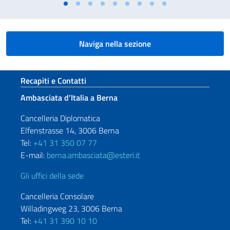
Naviga nella sezione
Sezione footer
Recapiti e Contatti
Ambasciata d’Italia a Berna
Cancelleria Diplomatica
Elfenstrasse 14, 3006 Berna
Tel:
+41 31 350 07 77
E-mail:
berna.ambasciata@esteri.it
Gli uffici della sede
Cancelleria Consolare
Willadingweg 23, 3006 Berna
Tel:
+41 31 390 10 10