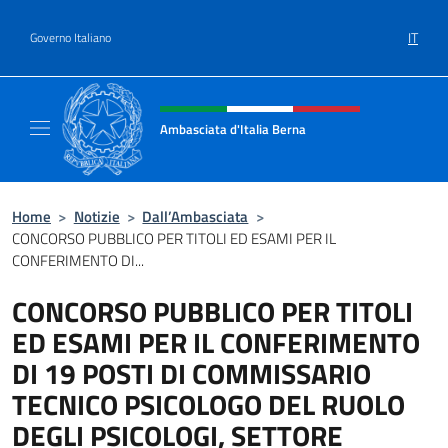
Salta al contenuto
IT
Governo Italiano
Intestazione sito, social e menù
Ambasciata d'Italia Berna
Sito Ufficiale Ambasciata d'Italia a Berna
Home
>
Notizie
>
Dall’Ambasciata
>
CONCORSO PUBBLICO PER TITOLI ED ESAMI PER IL
CONFERIMENTO DI...
CONCORSO PUBBLICO PER TITOLI
ED ESAMI PER IL CONFERIMENTO
DI 19 POSTI DI COMMISSARIO
TECNICO PSICOLOGO DEL RUOLO
DEGLI PSICOLOGI, SETTORE