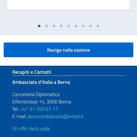
Naviga nella sezione
Sezione footer
Recapiti e Contatti
Ambasciata d’Italia a Berna
Cancelleria Diplomatica
Elfenstrasse 14, 3006 Berna
Tel:
+41 31 350 07 77
E-mail:
berna.ambasciata@esteri.it
Gli uffici della sede