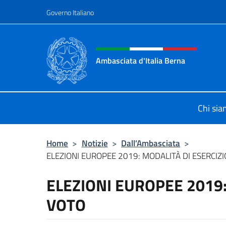
Salta al contenuto
Governo Italiano
Intestazione sito, social 
Ambasciata d'Italia Berna
Sito Ufficiale Ambasciata d'Italia a
Chi si
Home
>
Notizie
>
Dall’Ambasciata
>
ELEZIONI EUROPEE 2019: MODALITÀ DI ESERCIZ
ELEZIONI EUROPEE 2019:
VOTO