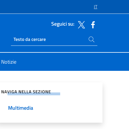
IT
Seguici su:
Cerca nel sito
Ricerca sito live
Notizie
vidi sui Social Network
NAVIGA NELLA SEZIONE
Multimedia