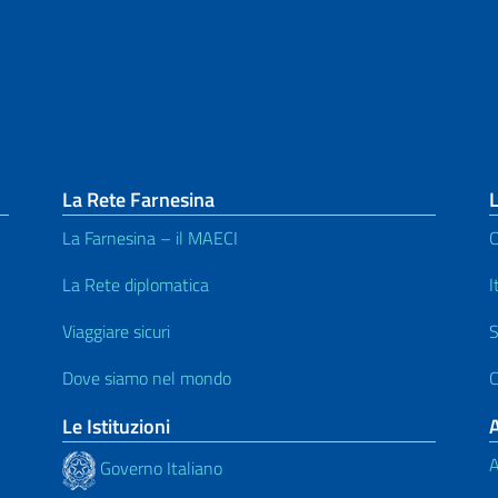
La Rete Farnesina
L
La Farnesina – il MAECI
C
La Rete diplomatica
I
Viaggiare sicuri
S
Dove siamo nel mondo
C
Le Istituzioni
A
Governo Italiano