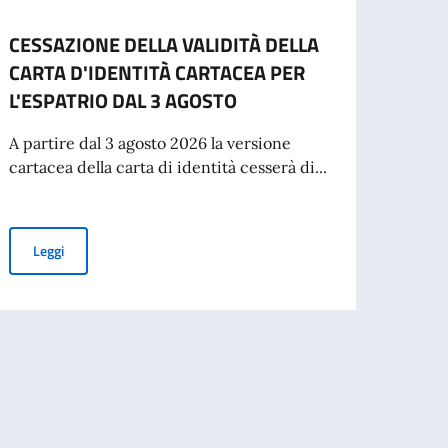
CESSAZIONE DELLA VALIDITÀ DELLA
PREM
CARTA D'IDENTITÀ CARTACEA PER
ACCA
L'ESPATRIO DAL 3 AGOSTO
(SAI
A partire dal 3 agosto 2026 la versione
La Soc
cartacea della carta di identità cesserà di...
Svizze
dottor
CESSAZIONE DELLA VALIDITÀ DELLA CARTA D'IDENTITÀ CARTAC
Leggi
Leg
NTE ANALISTA DI MERCATO con contratto di lavoro a tempo determinato