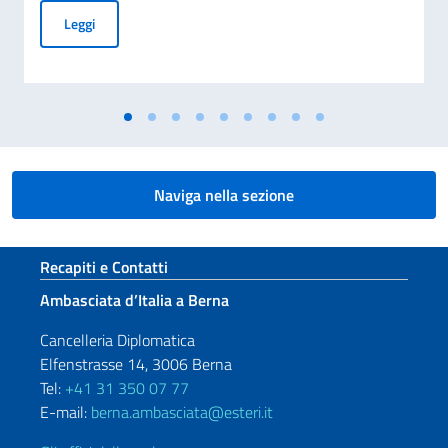
MESSAGGIO DELL’ON. VICE PRESIDENTE DEL CONSIGLIO D
Leggi
Naviga nella sezione
Sezione footer
Recapiti e Contatti
Ambasciata d’Italia a Berna
Cancelleria Diplomatica
Elfenstrasse 14, 3006 Berna
Tel:
+41 31 350 07 77
E-mail:
berna.ambasciata@esteri.it