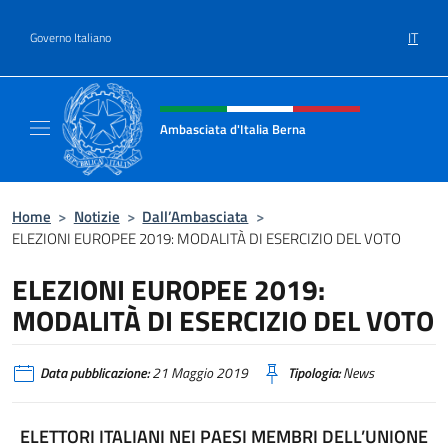
Salta al contenuto
IT
Governo Italiano
Intestazione sito, social e menù
Ambasciata d'Italia Berna
Sito Ufficiale Ambasciata d'Italia a Berna
Home
>
Notizie
>
Dall’Ambasciata
>
ELEZIONI EUROPEE 2019: MODALITÀ DI ESERCIZIO DEL VOTO
ELEZIONI EUROPEE 2019:
MODALITÀ DI ESERCIZIO DEL VOTO
Data pubblicazione:
21 Maggio 2019
Tipologia:
News
ELETTORI ITALIANI NEI PAESI MEMBRI DELL’UNIONE