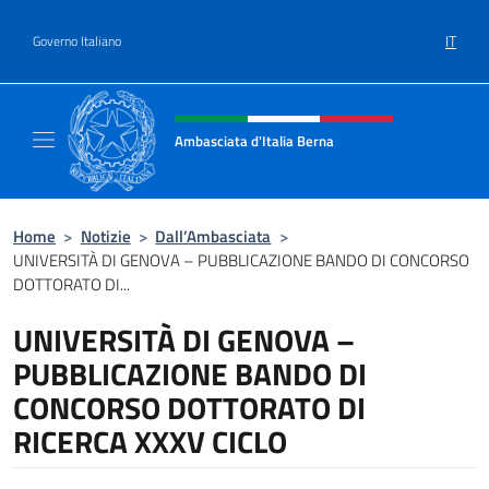
Salta al contenuto
IT
Governo Italiano
Intestazione sito, social e menù
Ambasciata d'Italia Berna
Sito Ufficiale Ambasciata d'Italia a Berna
Home
>
Notizie
>
Dall’Ambasciata
>
UNIVERSITÀ DI GENOVA – PUBBLICAZIONE BANDO DI CONCORSO
DOTTORATO DI...
UNIVERSITÀ DI GENOVA –
PUBBLICAZIONE BANDO DI
CONCORSO DOTTORATO DI
RICERCA XXXV CICLO