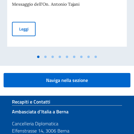
Messaggio dell'On. Antonio Tajani
MESSAGGIO DELL’ON. VICE PRESIDENTE DEL CONSIGLIO D
Leggi
Naviga nella sezione
Sezione footer
Recapiti e Contatti
Ambasciata d’Italia a Berna
Cancelleria Diplomatica
Elfenstrasse 14, 3006 Berna