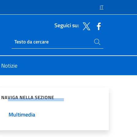
IT
Seguici su:
Cerca nel sito
Ricerca sito live
Notizie
vidi sui Social Network
NAVIGA NELLA SEZIONE
Multimedia