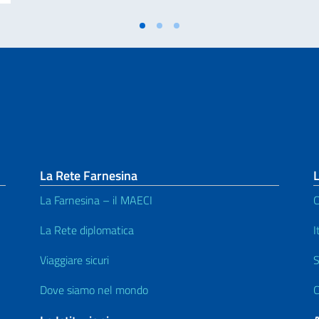
La Rete Farnesina
L
La Farnesina – il MAECI
C
La Rete diplomatica
I
Viaggiare sicuri
S
Dove siamo nel mondo
C