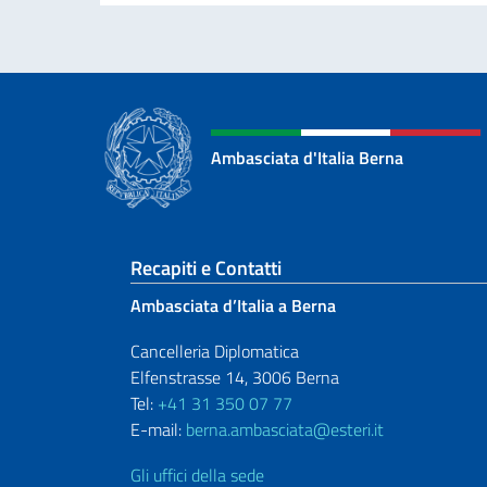
Ambasciata d'Italia Berna
Sezione footer
Recapiti e Contatti
Ambasciata d’Italia a Berna
Cancelleria Diplomatica
Elfenstrasse 14, 3006 Berna
Tel:
+41 31 350 07 77
E-mail:
berna.ambasciata@esteri.it
Gli uffici della sede