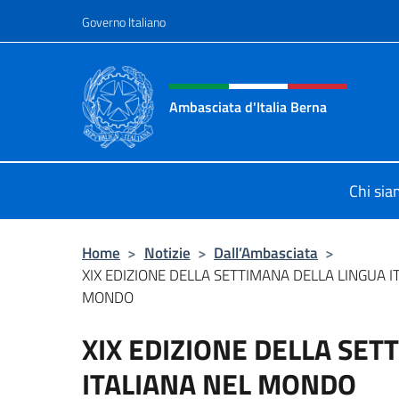
Salta al contenuto
Governo Italiano
Intestazione sito, social 
Ambasciata d'Italia Berna
Sito Ufficiale Ambasciata d'Italia a
Chi si
Home
>
Notizie
>
Dall’Ambasciata
>
XIX EDIZIONE DELLA SETTIMANA DELLA LINGUA I
MONDO
XIX EDIZIONE DELLA SET
ITALIANA NEL MONDO