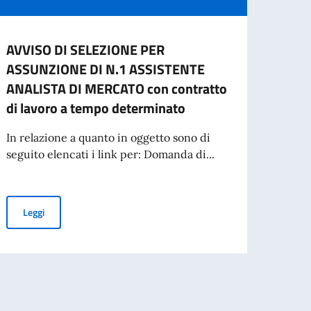
AVVISO DI SELEZIONE PER
CESS
ASSUNZIONE DI N.1 ASSISTENTE
CART
ANALISTA DI MERCATO con contratto
L'ES
di lavoro a tempo determinato
A part
cartac
In relazione a quanto in oggetto sono di
seguito elencati i link per: Domanda di...
Leg
STENTE ANALISTA DI MERCATO A TEMPO DETERMINATO
AVVISO DI SELEZIONE PER ASSUNZIONE DI N.1 ASSISTENTE ANAL
Leggi
IONE INTERNAZIONALE, ON. ANTONIO TAJANI, IN OCCASIONE DEL 70° AN