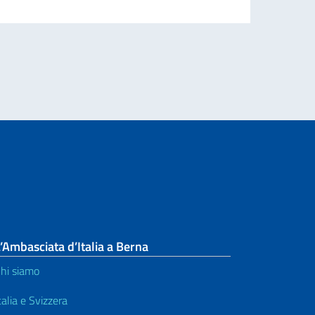
NTE ANALISTA DI MERCATO con contratto di lavoro a tempo determinato
’Ambasciata d’Italia a Berna
hi siamo
talia e Svizzera