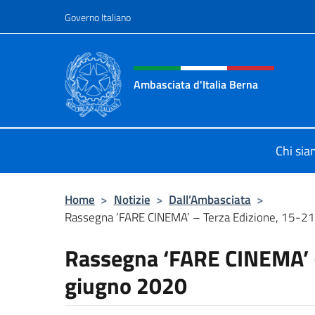
Salta al contenuto
Governo Italiano
Intestazione sito, social 
Ambasciata d'Italia Berna
Sito Ufficiale Ambasciata d'Italia a
Chi si
Home
>
Notizie
>
Dall’Ambasciata
>
Rassegna ‘FARE CINEMA’ – Terza Edizione, 15-2
Rassegna ‘FARE CINEMA’ –
giugno 2020