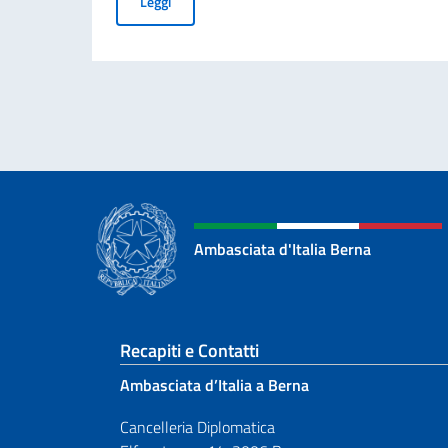
BANDO DI CONCORSO ICE BERNA - ASSUNZI
Leggi
Ambasciata d'Italia Berna
Sezione footer
Recapiti e Contatti
Ambasciata d’Italia a Berna
Cancelleria Diplomatica