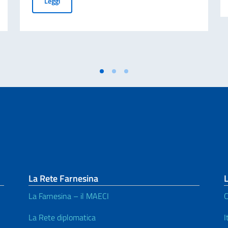
ONE ASSISTENTE ANALISTA DI MERCATO A TEMPO DETERMINATO
AVVISO DI SELEZIONE PER ASSUNZIONE DI N.1 ASSISTE
Leggi
La Rete Farnesina
L
La Farnesina – il MAECI
C
La Rete diplomatica
I