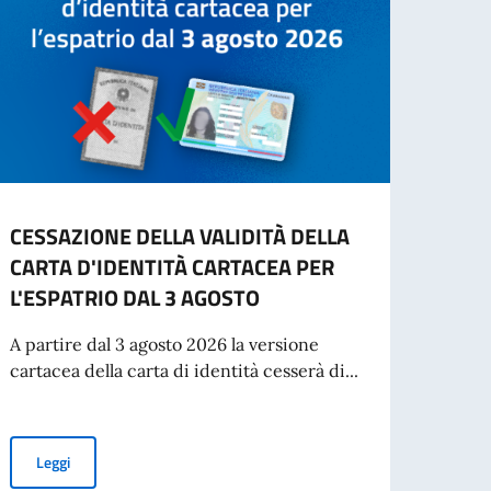
CESSAZIONE DELLA VALIDITÀ DELLA
PREM
CARTA D'IDENTITÀ CARTACEA PER
ACCA
L'ESPATRIO DAL 3 AGOSTO
(SAI
A partire dal 3 agosto 2026 la versione
La Soc
cartacea della carta di identità cesserà di...
Svizze
dottor
CESSAZIONE DELLA VALIDITÀ DELLA CARTA D'IDENTITÀ CARTAC
Leggi
Leg