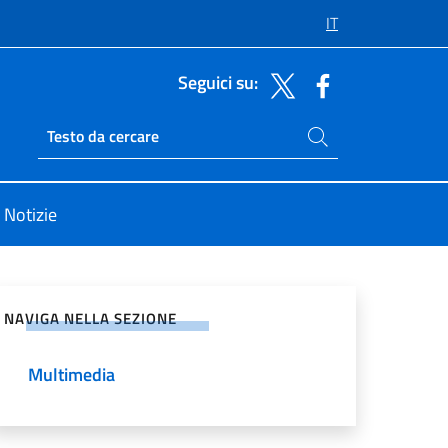
IT
Seguici su:
Cerca nel sito
Ricerca sito live
Notizie
vidi sui Social Network
NAVIGA NELLA SEZIONE
Multimedia