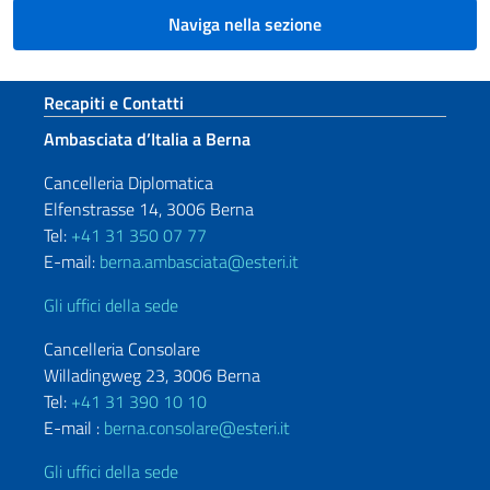
Naviga nella sezione
Sezione footer
Recapiti e Contatti
Ambasciata d’Italia a Berna
Cancelleria Diplomatica
Elfenstrasse 14, 3006 Berna
Tel:
+41 31 350 07 77
E-mail:
berna.ambasciata@esteri.it
Gli uffici della sede
Cancelleria Consolare
Willadingweg 23, 3006 Berna
Tel:
+41 31 390 10 10
E-mail :
berna.consolare@esteri.it
Gli uffici della sede