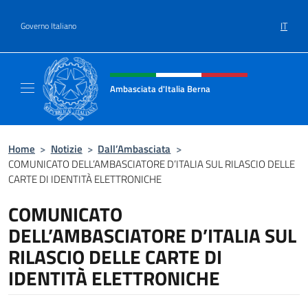
Salta al contenuto
IT
Governo Italiano
Intestazione sito, social e menù
Ambasciata d'Italia Berna
Sito Ufficiale Ambasciata d'Italia a Berna
Home
>
Notizie
>
Dall’Ambasciata
>
COMUNICATO DELL’AMBASCIATORE D’ITALIA SUL RILASCIO DELLE
CARTE DI IDENTITÀ ELETTRONICHE
COMUNICATO
DELL’AMBASCIATORE D’ITALIA SUL
RILASCIO DELLE CARTE DI
IDENTITÀ ELETTRONICHE