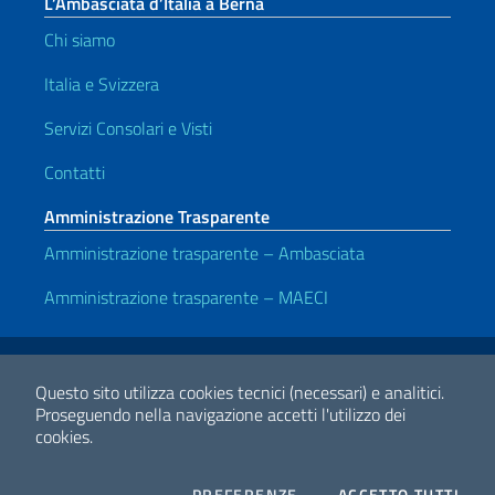
L’Ambasciata d’Italia a Berna
Chi siamo
Italia e Svizzera
Servizi Consolari e Visti
Contatti
Amministrazione Trasparente
Amministrazione trasparente – Ambasciata
Amministrazione trasparente – MAECI
Link Utili
Note legali
Privacy e cookie policy
Dichiarazione di accessibilità
Questo sito utilizza cookies tecnici (necessari) e analitici.
Proseguendo nella navigazione accetti l'utilizzo dei
cookies.
2026 Copyright Ministero degli Affari Esteri e della Cooperazione
Internazionale
COOKIES
I CO
PREFERENZE
ACCETTO TUTTI