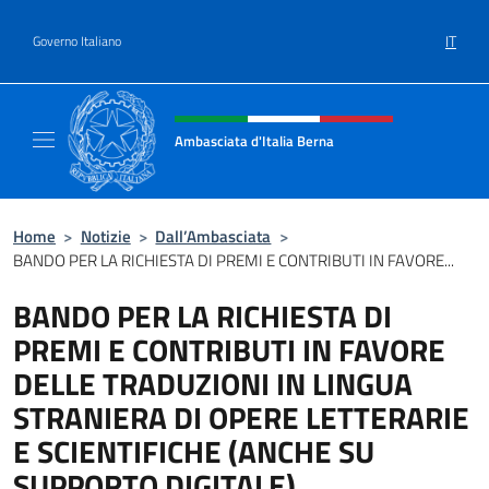
Salta al contenuto
IT
Governo Italiano
Intestazione sito, social e menù
Ambasciata d'Italia Berna
Sito Ufficiale Ambasciata d'Italia a Berna
Home
>
Notizie
>
Dall’Ambasciata
>
BANDO PER LA RICHIESTA DI PREMI E CONTRIBUTI IN FAVORE...
BANDO PER LA RICHIESTA DI
PREMI E CONTRIBUTI IN FAVORE
DELLE TRADUZIONI IN LINGUA
STRANIERA DI OPERE LETTERARIE
E SCIENTIFICHE (ANCHE SU
SUPPORTO DIGITALE),