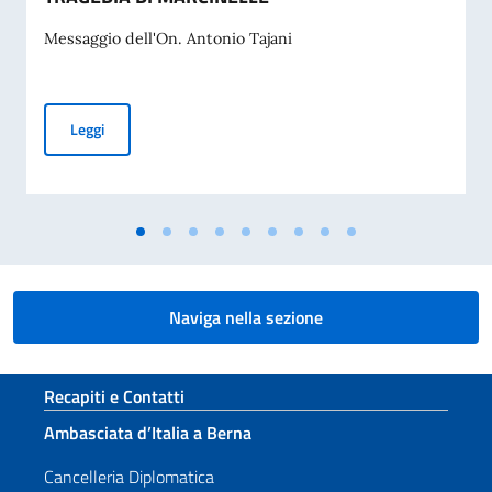
Messaggio dell'On. Antonio Tajani
MESSAGGIO DELL’ON. VICE PRESIDENTE DEL CONSIGLIO D
Leggi
Naviga nella sezione
Sezione footer
Recapiti e Contatti
Ambasciata d’Italia a Berna
Cancelleria Diplomatica