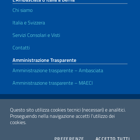
Chi siamo
Italia e Svizzera
Servizi Consolari e Visti
Contatti
Amministrazione Trasparente
Amministrazione trasparente – Ambasciata
Amministrazione trasparente – MAECI
Link Utili
Note legali
Privacy e cookie policy
Dichiarazione di accessibilità
Questo sito utilizza cookies tecnici (necessari) e analitici.
Proseguendo nella navigazione accetti l'utilizzo dei
cookies.
2026 Copyright Ministero degli Affari Esteri e della Cooperazione
Internazionale
COOKIES
I CO
PREFERENZE
ACCETTO TUTTI