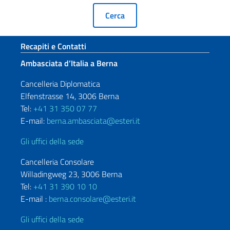
Sezione footer
Recapiti e Contatti
Ambasciata d’Italia a Berna
Cancelleria Diplomatica
Elfenstrasse 14, 3006 Berna
Tel:
+41 31 350 07 77
E-mail:
berna.ambasciata@esteri.it
Gli uffici della sede
Cancelleria Consolare
Willadingweg 23, 3006 Berna
Tel:
+41 31 390 10 10
E-mail :
berna.consolare@esteri.it
Gli uffici della sede