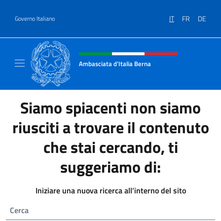
Salta al contenuto
IT
FR
DE
Governo Italiano
Intestazione sito, social e menù
Ambasciata d'Italia Berna
Sito Ufficiale Ambasciata d'Italia a Berna
Siamo spiacenti non siamo
riusciti a trovare il contenuto
che stai cercando, ti
suggeriamo di:
Iniziare una nuova ricerca all’interno del sito