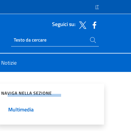
IT
Seguici su:
Cerca nel sito
Ricerca sito live
Notizie
vidi sui Social Network
NAVIGA NELLA SEZIONE
Multimedia