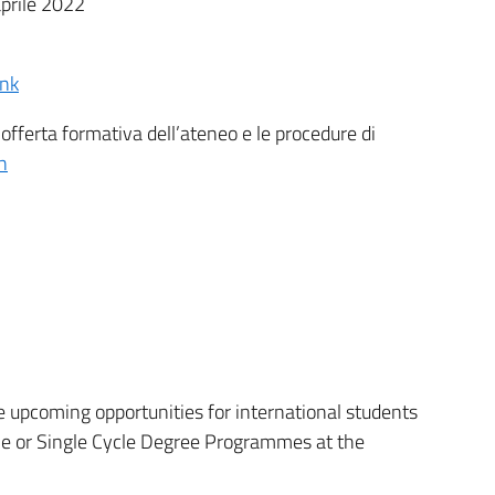
prile 2022
ink
l’offerta formativa dell’ateneo e le procedure di
n
 upcoming opportunities for international students
cle or Single Cycle Degree Programmes at the