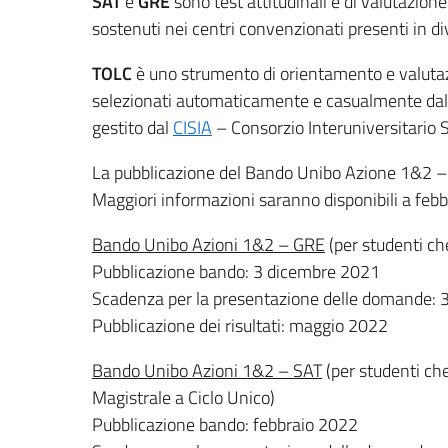
SAT
e
GRE
sono test attitudinali e di valutazion
sostenuti nei centri convenzionati presenti in di
TOLC
è uno strumento di orientamento e valutazi
selezionati automaticamente e casualmente dal
gestito dal
CISIA
– Consorzio Interuniversitario S
La pubblicazione del Bando Unibo Azione 1&2 – 
Maggiori informazioni saranno disponibili a feb
Bando Unibo Azioni 1&2 – GRE
(per studenti ch
Pubblicazione bando: 3 dicembre 2021
Scadenza per la presentazione delle domande: 
Pubblicazione dei risultati: maggio 2022
Bando Unibo Azioni 1&2 – SAT
(per studenti ch
Magistrale a Ciclo Unico)
Pubblicazione bando: febbraio 2022