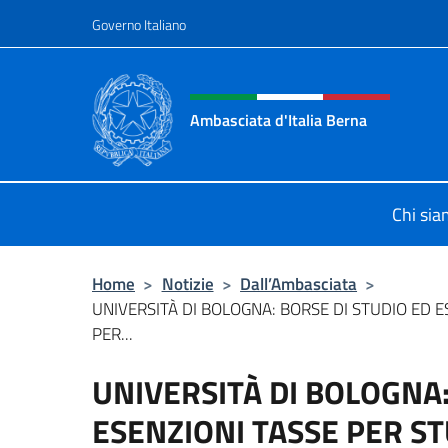
Salta al contenuto
Governo Italiano
Intestazione sito, social 
Ambasciata d'Italia Berna
Sito Ufficiale Ambasciata d'Italia a
Chi si
Home
>
Notizie
>
Dall’Ambasciata
>
UNIVERSITÀ DI BOLOGNA: BORSE DI STUDIO ED E
PER...
UNIVERSITÀ DI BOLOGNA:
ESENZIONI TASSE PER S