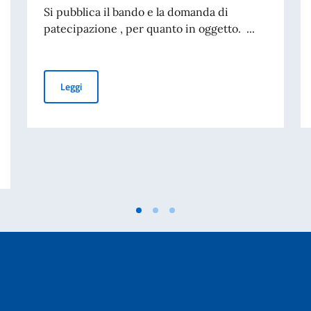
Si pubblica il bando e la domanda di
patecipazione , per quanto in oggetto. ...
BANDO DI CONCORSO ICE BERNA - ASSUNZIONE ASSI
Leggi
CONSIGLIO DEI MINISTRI E MINISTRO DEGLI AFFARI ESTERI E COOPERAZ