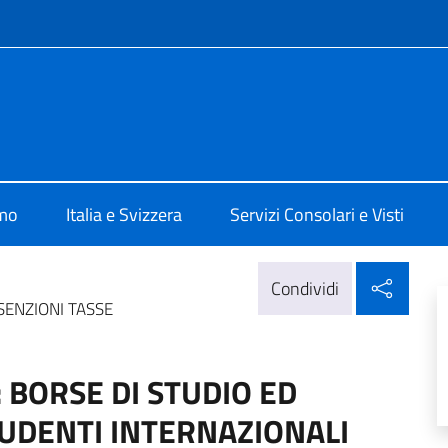
e menù
 Berna
amo
Italia e Svizzera
Servizi Consolari e Visti
Condi
Condividi
SENZIONI TASSE
 BORSE DI STUDIO ED
TUDENTI INTERNAZIONALI