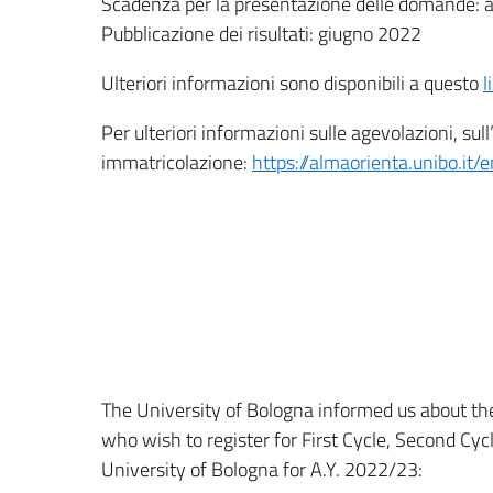
Scadenza per la presentazione delle domande: a
Pubblicazione dei risultati: giugno 2022
Ulteriori informazioni sono disponibili a questo
l
Per ulteriori informazioni sulle agevolazioni, sul
immatricolazione:
https://almaorienta.unibo.it/e
The University of Bologna informed us about the
who wish to register for First Cycle, Second Cy
University of Bologna for A.Y. 2022/23: