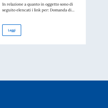
cartac
In relazione a quanto in oggetto sono di
seguito elencati i link per: Domanda di...
Leg
STENTE ANALISTA DI MERCATO A TEMPO DETERMINATO
AVVISO DI SELEZIONE PER ASSUNZIONE DI N.1 ASSISTENTE ANAL
Leggi
IONE INTERNAZIONALE, ON. ANTONIO TAJANI, IN OCCASIONE DEL 70° AN