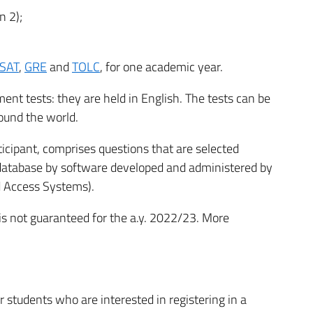
n 2);
SAT
,
GRE
and
TOLC
, for one academic year.
ment tests: they are held in English. The tests can be
round the world.
rticipant, comprises questions that are selected
 database by software developed and administered by
d Access Systems).
 is not guaranteed for the a.y. 2022/23. More
r students who are interested in registering in a