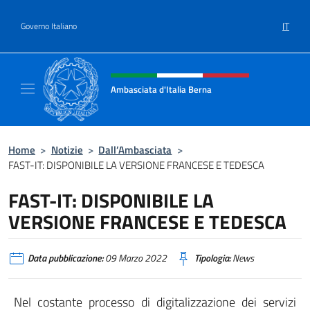
Salta al contenuto
IT
Governo Italiano
Intestazione sito, social e menù
Ambasciata d'Italia Berna
Sito Ufficiale Ambasciata d'Italia a Berna
Home
>
Notizie
>
Dall’Ambasciata
>
FAST-IT: DISPONIBILE LA VERSIONE FRANCESE E TEDESCA
FAST-IT: DISPONIBILE LA
VERSIONE FRANCESE E TEDESCA
Data pubblicazione:
09 Marzo 2022
Tipologia:
News
Nel costante processo di digitalizzazione dei servizi