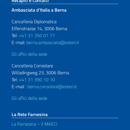
Sezione footer
Recapiti e Contatti
Ambasciata d’Italia a Berna
Cancelleria Diplomatica
Elfenstrasse 14, 3006 Berna
Tel:
+41 31 350 07 77
E-mail:
berna.ambasciata@esteri.it
Gli uffici della sede
Cancelleria Consolare
Willadingweg 23, 3006 Berna
Tel:
+41 31 390 10 10
E-mail :
berna.consolare@esteri.it
Gli uffici della sede
La Rete Farnesina
La Farnesina – il MAECI