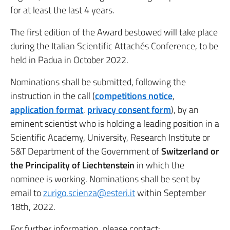
for at least the last 4 years.
The first edition of the Award bestowed will take place
during the Italian Scientific Attachés Conference, to be
held in Padua in October 2022.
Nominations shall be submitted, following the
instruction in the call (
competitions notice
,
application format
,
privacy consent form
), by an
eminent scientist who is holding a leading position in a
Scientific Academy, University, Research Institute or
S&T Department of the Government of
Switzerland or
the Principality of Liechtenstein
in which the
nominee is working. Nominations shall be sent by
email to
zurigo.scienza@esteri.it
within September
18th, 2022.
For further information, please contact: