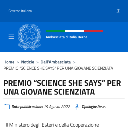
Salta al contenuto
IT
Governo Italiano
Intestazione sito, social e menù
Ambasciata d'Italia Berna
Sito Ufficiale Ambasciata d'Italia a Berna
Home
>
Notizie
>
Dall’Ambasciata
>
PREMIO “SCIENCE SHE SAYS” PER UNA GIOVANE SCIENZIATA
PREMIO “SCIENCE SHE SAYS” PER
UNA GIOVANE SCIENZIATA
Data pubblicazione:
19 Agosto 2022
Tipologia:
News
Il Ministero degli Esteri e della Cooperazione