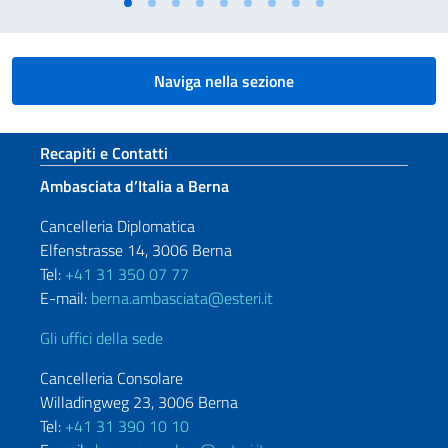
Naviga nella sezione
Sezione footer
Recapiti e Contatti
Ambasciata d’Italia a Berna
Cancelleria Diplomatica
Elfenstrasse 14, 3006 Berna
Tel:
+41 31 350 07 77
E-mail:
berna.ambasciata@esteri.it
Gli uffici della sede
Cancelleria Consolare
Willadingweg 23, 3006 Berna
Tel:
+41 31 390 10 10