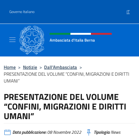
Salta al contenuto
IT
Governo Italiano
Intestazione sito, social e menù
Ambasciata d'Italia Berna
Sito Ufficiale Ambasciata d'Italia a Berna
Home
>
Notizie
>
Dall’Ambasciata
>
PRESENTAZIONE DEL VOLUME “CONFINI, MIGRAZIONI E DIRITTI
UMANI”
PRESENTAZIONE DEL VOLUME
“CONFINI, MIGRAZIONI E DIRITTI
UMANI”
Data pubblicazione:
08 Novembre 2022
Tipologia:
News