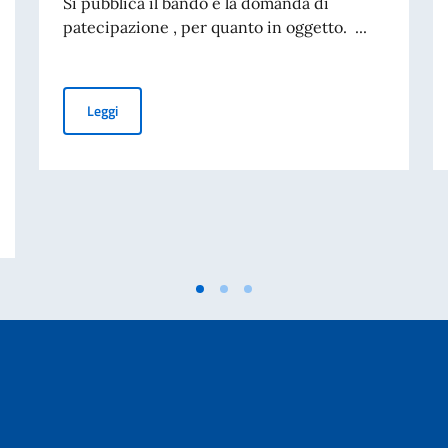
Si pubblica il bando e la domanda di
patecipazione , per quanto in oggetto. ...
BANDO DI CONCORSO ICE BERNA - ASSUNZIONE ASSI
Leggi
CONSIGLIO DEI MINISTRI E MINISTRO DEGLI AFFARI ESTERI E COOPERAZ