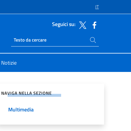
IT
Seguici su:
Cerca nel sito
Ricerca sito live
Notizie
vidi sui Social Network
NAVIGA NELLA SEZIONE
Multimedia