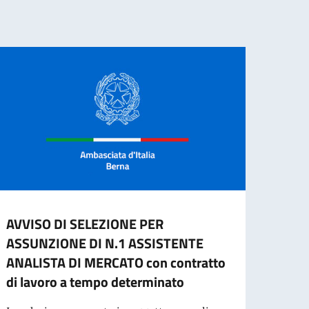
AVVISO DI SELEZIONE PER
CESS
ASSUNZIONE DI N.1 ASSISTENTE
CART
ANALISTA DI MERCATO con contratto
L'ES
di lavoro a tempo determinato
A part
cartac