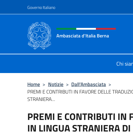
Salta al contenuto
Governo Italiano
Intestazione sito, social 
Ambasciata d'Italia Berna
Sito Ufficiale Ambasciata d'Italia a
Chi si
Home
>
Notizie
>
Dall’Ambasciata
>
PREMI E CONTRIBUTI IN FAVORE DELLE TRADUZIO
STRANIERA...
PREMI E CONTRIBUTI IN
IN LINGUA STRANIERA D