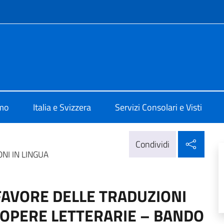
e menù
 Berna
amo
Italia e Svizzera
Servizi Consolari e Visti
Condi
Condividi
NI IN LINGUA
 FAVORE DELLE TRADUZIONI
I OPERE LETTERARIE – BANDO