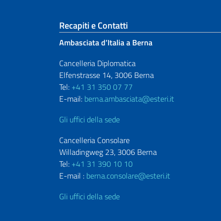
Sezione footer
Recapiti e Contatti
Ambasciata d’Italia a Berna
Cancelleria Diplomatica
Elfenstrasse 14, 3006 Berna
Tel:
+41 31 350 07 77
E-mail:
berna.ambasciata@esteri.it
Gli uffici della sede
Cancelleria Consolare
Willadingweg 23, 3006 Berna
Tel:
+41 31 390 10 10
E-mail :
berna.consolare@esteri.it
Gli uffici della sede