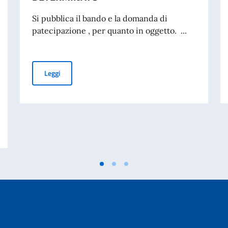
Si pubblica il bando e la domanda di
patecipazione , per quanto in oggetto. ...
BANDO DI CONCORSO ICE BERNA - ASSUNZIONE ASSI
Leggi
CONSIGLIO DEI MINISTRI E MINISTRO DEGLI AFFARI ESTERI E COOPERAZ