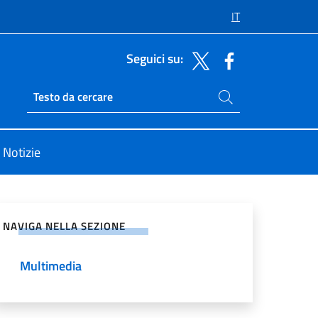
IT
Seguici su:
Cerca nel sito
Ricerca sito live
Notizie
vidi sui Social Network
NAVIGA NELLA SEZIONE
Multimedia