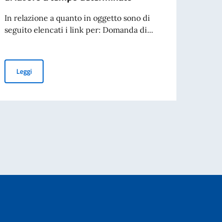
A part
cartac
In relazione a quanto in oggetto sono di
seguito elencati i link per: Domanda di...
Leg
STENTE ANALISTA DI MERCATO A TEMPO DETERMINATO
AVVISO DI SELEZIONE PER ASSUNZIONE DI N.1 ASSISTENTE ANAL
Leggi
IONE INTERNAZIONALE, ON. ANTONIO TAJANI, IN OCCASIONE DEL 70° AN