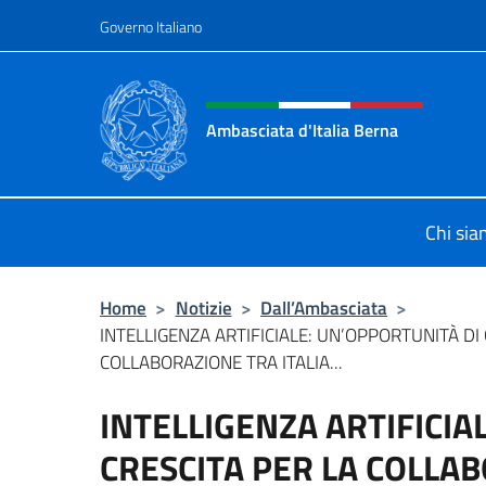
Salta al contenuto
Governo Italiano
Intestazione sito, social 
Ambasciata d'Italia Berna
Sito Ufficiale Ambasciata d'Italia a
Chi si
Home
>
Notizie
>
Dall’Ambasciata
>
INTELLIGENZA ARTIFICIALE: UN’OPPORTUNITÀ DI 
COLLABORAZIONE TRA ITALIA...
INTELLIGENZA ARTIFICIA
CRESCITA PER LA COLLAB