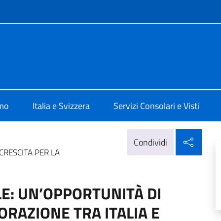
e menù
 Berna
amo
Italia e Svizzera
Servizi Consolari e Visti
Condi
Condividi
CRESCITA PER LA
LE: UN’OPPORTUNITÀ DI
ORAZIONE TRA ITALIA E