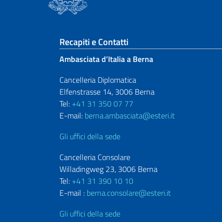
Sezione footer
Recapiti e Contatti
Ambasciata d’Italia a Berna
Cancelleria Diplomatica
Elfenstrasse 14, 3006 Berna
Tel:
+41 31 350 07 77
E-mail:
berna.ambasciata@esteri.it
Gli uffici della sede
Cancelleria Consolare
Willadingweg 23, 3006 Berna
Tel:
+41 31 390 10 10
E-mail :
berna.consolare@esteri.it
Gli uffici della sede