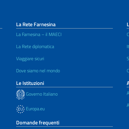
La Rete Farnesina
L
La Farnesina – il MAECI
C
La Rete diplomatica
I
Viaggiare sicuri
S
Dove siamo nel mondo
C
Le Istituzioni
A
Governo Italiano
A
Europa.eu
Domande frequenti