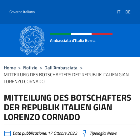
Salta al contenuto
IT
DE
Governo Italiano
Intestazione sito, social e menù
Ambasciata d'Italia Berna
Sito Ufficiale Ambasciata d'Italia a Berna
Home
>
Notizie
>
Dall’Ambasciata
>
MITTEILUNG DES BOTSCHAFTERS DER REPUBLIK ITALIEN GIAN
LORENZO CORNADO
MITTEILUNG DES BOTSCHAFTERS
DER REPUBLIK ITALIEN GIAN
LORENZO CORNADO
Data pubblicazione:
17 Ottobre 2023
Tipologia:
News