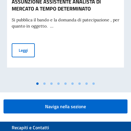
ASSUNZIONE ASSISTENTE ANALISTA DI
MERCATO A TEMPO DETERMINATO
Si pubblica il bando e la domanda di patecipazione , per
quanto in oggetto. ...
BANDO DI CONCORSO ICE BERNA - ASSUNZIONE ASSISTE
Leggi
Naviga nella sezione
Sezione footer
Recapiti e Contatti