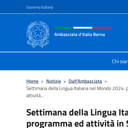
Salta al contenuto
Governo Italiano
Intestazione sito, social 
Ambasciata d'Italia Berna
Sito Ufficiale Ambasciata d'Italia a
Chi si
Home
>
Notizie
>
Dall’Ambasciata
>
Settimana della Lingua Italiana nel Mondo 2024:
attività...
Settimana della Lingua It
programma ed attività in 