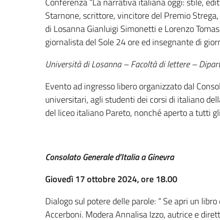
Conferenza “La narrativa italiana oggi: stile, ed
Starnone, scrittore, vincitore del Premio Strega, 
di Losanna Gianluigi Simonetti e Lorenzo Tomas
giornalista del Sole 24 ore ed insegnante di gio
Università di Losanna – Facoltà di lettere – Dipar
Evento ad ingresso libero organizzato dal Consola
universitari, agli studenti dei corsi di italiano de
del liceo italiano Pareto, nonché aperto a tutti gli
Consolato Generale d’Italia a Ginevra
Giovedì 17 ottobre 2024, ore 18.00
Dialogo sul potere delle parole: “ Se apri un lib
Accerboni. Modera Annalisa Izzo, autrice e diret