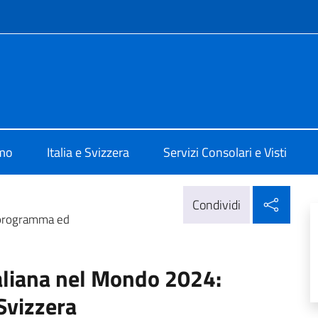
e menù
 Berna
amo
Italia e Svizzera
Servizi Consolari e Visti
Condi
Condividi
 programma ed
aliana nel Mondo 2024:
Svizzera