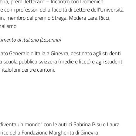
itoria, premi letterari” – Incontro con Domenico
e con i professori della facoltà di Lettere dell’Università
in, membro del premio Strega. Modera Lara Ricci,
rnalismo
timento di italiano (Losanna)
to Generale d’Italia a Ginevra, destinato agli studenti
lla scuola pubblica svizzera (medie e liceo) e agli studenti
 italofoni dei tre cantoni.
ro diventa un mondo” con le autrici Sabrina Pisu e Laura
trice della Fondazione Margherita di Ginevra