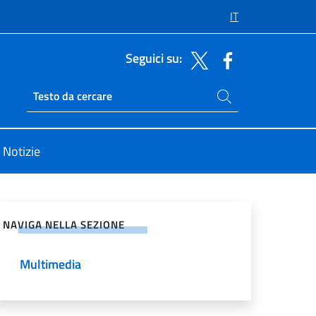
IT
Seguici su:
Cerca nel sito
Ricerca sito live
Notizie
vidi sui Social Network
NAVIGA NELLA SEZIONE
Multimedia