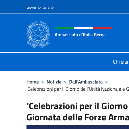
Salta al contenuto
Governo Italiano
Intestazione sito, social 
Ambasciata d'Italia Berna
Sito Ufficiale Ambasciata d'Italia a
Chi si
Home
>
Notizie
>
Dall’Ambasciata
>
‘Celebrazioni per il Giorno dell’Unità Nazionale e G
‘Celebrazioni per il Giorn
Giornata delle Forze Arma