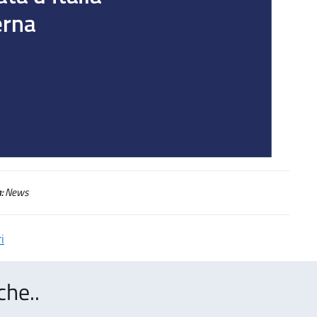
:
News
i
che..