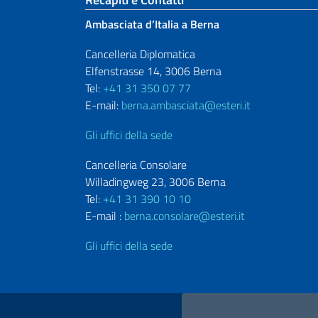
Sezione footer
Ambasciata d’Italia a Berna
Cancelleria Diplomatica
Elfenstrasse 14, 3006 Berna
Tel:
+41 31 350 07 77
E-mail:
berna.ambasciata@esteri.it
Gli uffici della sede
Cancelleria Consolare
Willadingweg 23, 3006 Berna
Tel:
+41 31 390 10 10
E-mail :
berna.consolare@esteri.it
Gli uffici della sede
Link Utili