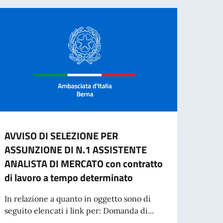
AVVISO DI SELEZIONE PER
CESS
ASSUNZIONE DI N.1 ASSISTENTE
CART
ANALISTA DI MERCATO con contratto
L'ES
di lavoro a tempo determinato
A part
cartac
In relazione a quanto in oggetto sono di
seguito elencati i link per: Domanda di...