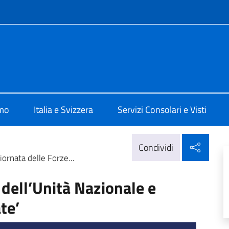
e menù
 Berna
amo
Italia e Svizzera
Servizi Consolari e Visti
Condi
Condividi
iornata delle Forze...
o dell’Unità Nazionale e
te’