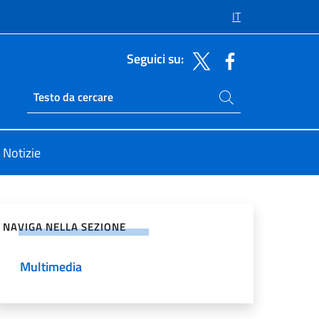
IT
Seguici su:
Cerca nel sito
Ricerca sito live
Notizie
vidi sui Social Network
NAVIGA NELLA SEZIONE
Multimedia