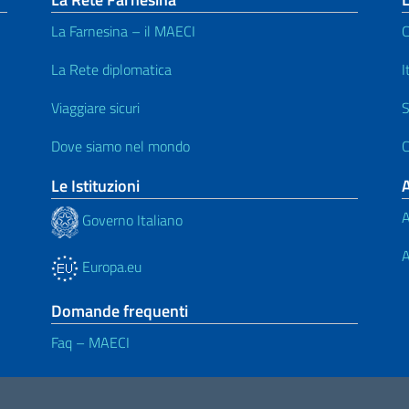
La Farnesina – il MAECI
C
La Rete diplomatica
I
Viaggiare sicuri
S
Dove siamo nel mondo
C
Le Istituzioni
A
Governo Italiano
A
Europa.eu
Domande frequenti
Faq – MAECI