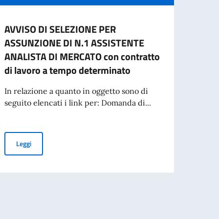
AVVISO DI SELEZIONE PER
CESS
ASSUNZIONE DI N.1 ASSISTENTE
CART
ANALISTA DI MERCATO con contratto
L'ES
di lavoro a tempo determinato
A part
cartac
In relazione a quanto in oggetto sono di
seguito elencati i link per: Domanda di...
Leg
STENTE ANALISTA DI MERCATO A TEMPO DETERMINATO
AVVISO DI SELEZIONE PER ASSUNZIONE DI N.1 ASSISTENTE ANAL
Leggi
IONE INTERNAZIONALE, ON. ANTONIO TAJANI, IN OCCASIONE DEL 70° AN