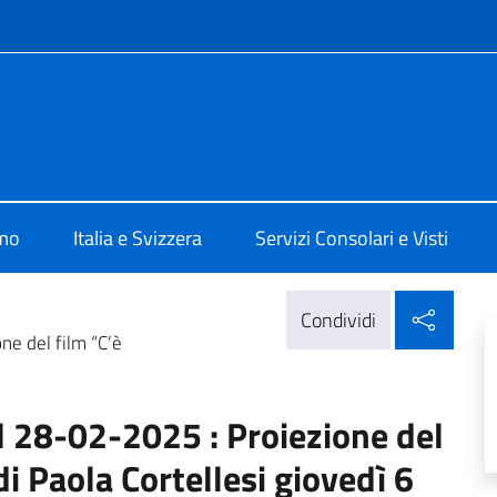
e menù
 Berna
amo
Italia e Svizzera
Servizi Consolari e Visti
Condi
Condividi
e del film “C’è
28-02-2025 : Proiezione del
i Paola Cortellesi giovedì 6