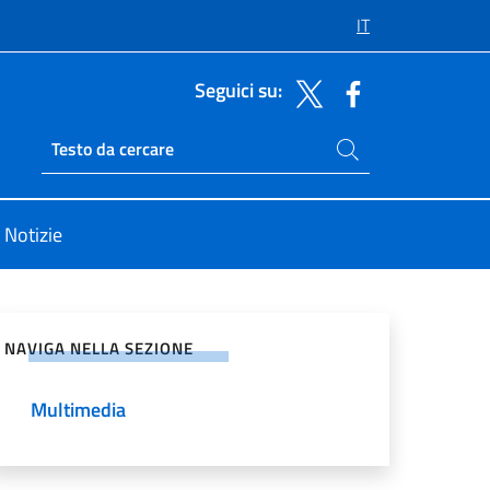
IT
Seguici su:
Cerca nel sito
Ricerca sito live
Notizie
vidi sui Social Network
NAVIGA NELLA SEZIONE
Multimedia