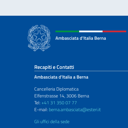
Ambasciata d'Italia Berna
Sezione footer
Recapiti e Contatti
Ambasciata d’Italia a Berna
Cancelleria Diplomatica
Elfenstrasse 14, 3006 Berna
Tel:
+41 31 350 07 77
E-mail:
berna.ambasciata@esteri.it
Gli uffici della sede