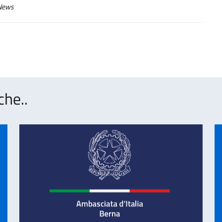
ews
che..