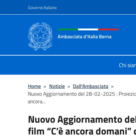
Salta al contenuto
Governo Italiano
Intestazione sito, social 
Ambasciata d'Italia Berna
Sito Ufficiale Ambasciata d'Italia a
Chi si
Home
>
Notizie
>
Dall’Ambasciata
>
Nuovo Aggiornamento del 28-02-2025 : Proiezion
ancora...
Nuovo Aggiornamento del 
film “C’è ancora domani” d