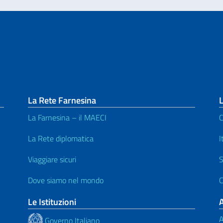
La Rete Farnesina
L
La Farnesina – il MAECI
C
La Rete diplomatica
I
Viaggiare sicuri
S
Dove siamo nel mondo
C
Le Istituzioni
A
Governo Italiano