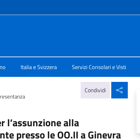
e menù
 Berna
amo
Italia e Svizzera
Servizi Consolari e Visti
Condi
Condividi
ppresentanza
r l’assunzione alla
e presso le OO.II a Ginevra