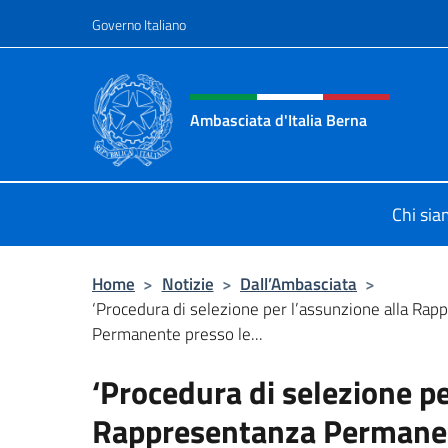
Salta al contenuto
Governo Italiano
Intestazione sito, social 
Ambasciata d'Italia Berna
Sito Ufficiale Ambasciata d'Italia a
Chi si
Home
>
Notizie
>
Dall’Ambasciata
>
‘Procedura di selezione per l’assunzione alla Ra
Permanente presso le...
‘Procedura di selezione pe
Rappresentanza Permanent