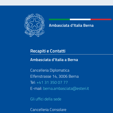
Ambasciata d'Italia Berna
Sezione footer
Recapiti e Contatti
Ambasciata d’Italia a Berna
Cancelleria Diplomatica
Elfenstrasse 14, 3006 Berna
Tel:
+41 31 350 07 77
E-mail:
berna.ambasciata@esteri.it
Gli uffici della sede
Cancelleria Consolare