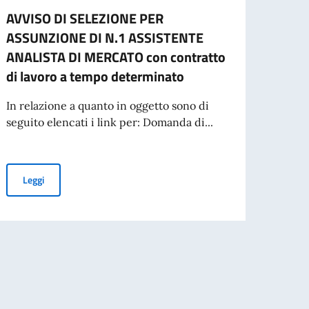
AVVISO DI SELEZIONE PER
CESS
ASSUNZIONE DI N.1 ASSISTENTE
CART
ANALISTA DI MERCATO con contratto
L'ES
di lavoro a tempo determinato
A part
cartac
In relazione a quanto in oggetto sono di
seguito elencati i link per: Domanda di...
Leg
STENTE ANALISTA DI MERCATO A TEMPO DETERMINATO
AVVISO DI SELEZIONE PER ASSUNZIONE DI N.1 ASSISTENTE ANAL
Leggi
IONE INTERNAZIONALE, ON. ANTONIO TAJANI, IN OCCASIONE DEL 70° AN