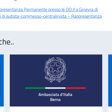
ppresentanza Permanente presso le OO.II a Ginevra di
izi di autista-commesso-centralinista – Rappresentanza
che..