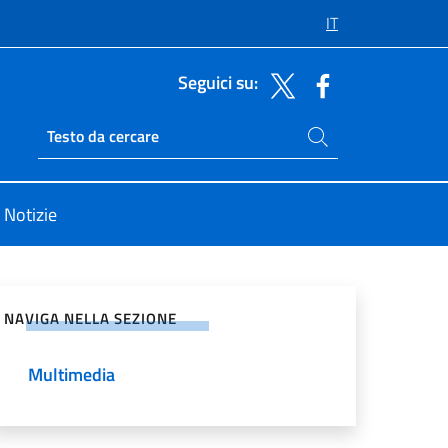
IT
Seguici su:
Cerca nel sito
Ricerca sito live
Notizie
vidi sui Social Network
NAVIGA NELLA SEZIONE
Multimedia