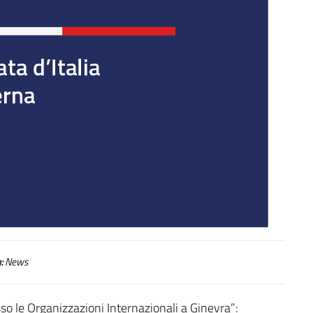
:
News
o le Organizzazioni Internazionali a Ginevra”: