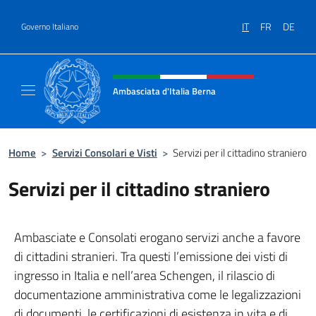
Salta al contenuto
IT
FR
DE
Governo Italiano
Intestazione sito, social e menù
Ambasciata d'Italia Berna
Sito Ufficiale Ambasciata d'Italia a Berna
Home
>
Servizi Consolari e Visti
>
Servizi per il cittadino straniero
Servizi per il cittadino straniero
Ambasciate e Consolati erogano servizi anche a favore
di cittadini stranieri. Tra questi l’emissione dei visti di
ingresso in Italia e nell’area Schengen, il rilascio di
documentazione amministrativa come le legalizzazioni
di documenti, le certificazioni di esistenza in vita e di