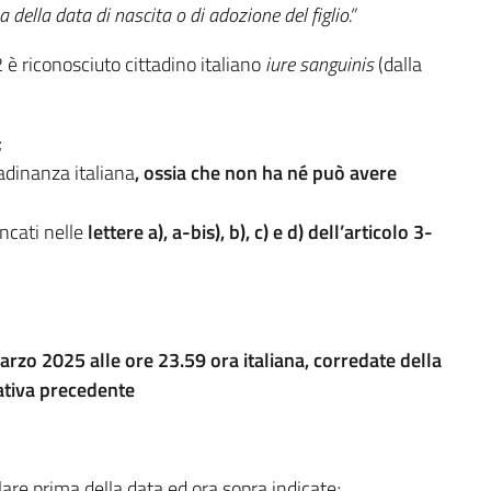
 della data di nascita o di adozione del figlio.”
 è riconosciuto cittadino italiano
iure sanguinis
(dalla
;
adinanza italiana
, ossia che
non ha né può avere
ncati nelle
lettere a), a-bis), b), c) e d) dell’articolo 3-
rzo 2025 alle ore 23.59 ora italiana, corredate della
tiva precedente
lare prima della data ed ora sopra indicate;