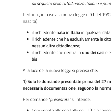
all’acquisto della cittadinanza italiana e prima
Pertanto, in base alla nuova legge n.91 del 1992
nascita):
il richiedente
nato in Italia
in qualsiasi data
il richiedente che ha esclusivamente la citt
nessun’altra cittadinanza;
il richiedente che rientra in
uno dei casi
ele
bis
Alla luce della nuova legge si precisa che:
1) Solo le domande presentate prima del 27 ma
necessaria documentazione, seguono la norma
Per domande
“presentate”
si intende:
Consegnate allo sportello dell’Ufficio conso