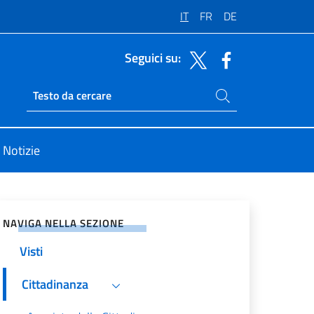
IT
FR
DE
Seguici su:
Cerca nel sito
Ricerca sito live
Notizie
vidi sui Social Network
NAVIGA NELLA SEZIONE
Visti
Cittadinanza