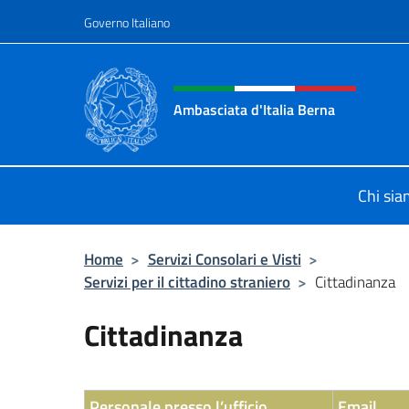
Salta al contenuto
Governo Italiano
Intestazione sito, social 
Ambasciata d'Italia Berna
Sito Ufficiale Ambasciata d'Italia a
Chi si
Home
>
Servizi Consolari e Visti
>
Servizi per il cittadino straniero
>
Cittadinanza
Cittadinanza
Personale presso l’ufficio
Email