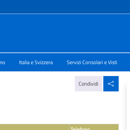
e menù
 Berna
amo
Italia e Svizzera
Servizi Consolari e Visti
Condi
Condividi
Telefono