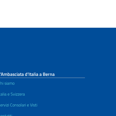
’Ambasciata d’Italia a Berna
hi siamo
talia e Svizzera
ervizi Consolari e Visti
ontatti