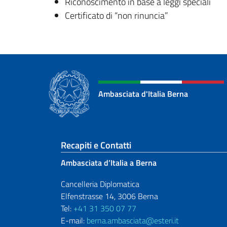
Riconoscimento in base a leggi speciali
Certificato di “non rinuncia”
Ambasciata d'Italia Berna
Sezione footer
Recapiti e Contatti
Ambasciata d’Italia a Berna
Cancelleria Diplomatica
Elfenstrasse 14, 3006 Berna
Tel:
+41 31 350 07 77
E-mail:
berna.ambasciata@esteri.it