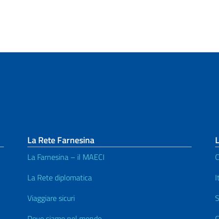
La Rete Farnesina
L
La Farnesina – il MAECI
C
La Rete diplomatica
I
Viaggiare sicuri
S
Dove siamo nel mondo
C