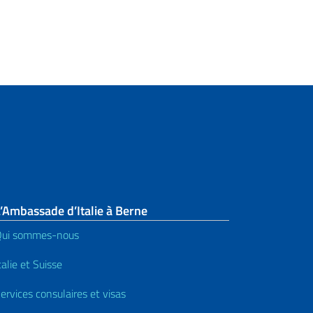
’Ambassade d’Italie à Berne
Qui sommes-nous
talie et Suisse
ervices consulaires et visas