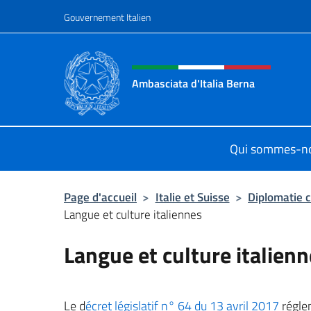
Aller au contenu
Gouvernement Italien
Site Web, social et en-tê
Ambasciata d'Italia Berna
Sito Ufficiale Ambasciata d'Italia a
Qui sommes-n
Page d'accueil
>
Italie et Suisse
>
Diplomatie c
Langue et culture italiennes
Langue et culture italien
Le d
écret législatif n° 64 du 13 avril 2017
réglem