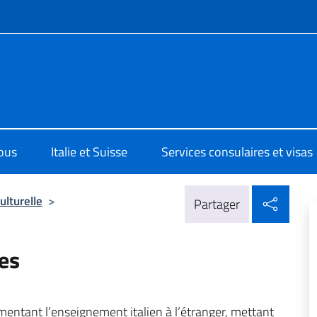
te de menu
 Berna
ous
Italie et Suisse
Services consulaires et visas
Parta
ulturelle
>
Partager
nes
entant l’enseignement italien à l’étranger, mettant