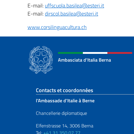
E-mail:
uffscuola.basilea@esteri.it
E-mail:
dirscol.basilea@esteri.it
www.corsilinguacultura.ch
Ambasciata d'Italia Berna
Section de pied de 
Contacts et coordonnées
l’Ambassade d’Italie à Berne
Chancellerie diplomatique
Elfenstrasse 14, 3006 Berna
Tel:
+41 31 350 07 77