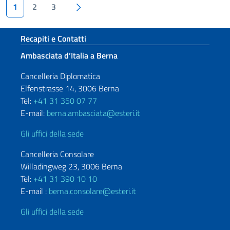
Paginazione
Pagina succesiva
1
2
3
Sezione footer
Recapiti e Contatti
Ambasciata d’Italia a Berna
Cancelleria Diplomatica
Elfenstrasse 14, 3006 Berna
Tel:
+41 31 350 07 77
E-mail:
berna.ambasciata@esteri.it
Gli uffici della sede
Cancelleria Consolare
Willadingweg 23, 3006 Berna
Tel:
+41 31 390 10 10
E-mail :
berna.consolare@esteri.it
Gli uffici della sede