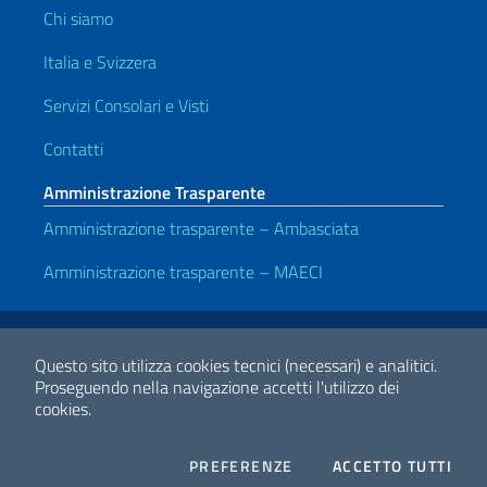
Chi siamo
Italia e Svizzera
Servizi Consolari e Visti
Contatti
Amministrazione Trasparente
Amministrazione trasparente – Ambasciata
Amministrazione trasparente – MAECI
Link Utili
Note legali
Privacy e cookie policy
Dichiarazione di accessibilità
Questo sito utilizza cookies tecnici (necessari) e analitici.
Proseguendo nella navigazione accetti l'utilizzo dei
cookies.
2026 Copyright Ministero degli Affari Esteri e della Cooperazione
Internazionale
COOKIES
I CO
PREFERENZE
ACCETTO TUTTI