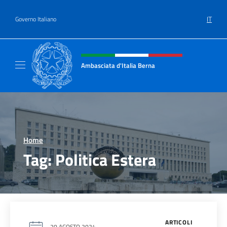
Salta al contenuto
IT
Governo Italiano
Intestazione sito, social e menù
Ambasciata d'Italia Berna
Sito Ufficiale Ambasciata d'Italia a Berna
Home
>
Tag:
Politica Estera
ARTICOLI
20 AGOSTO 2024