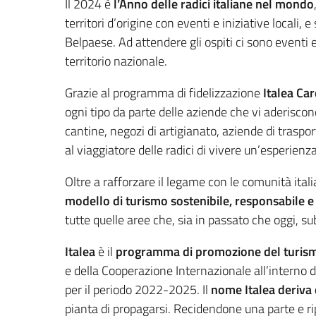
Il 2024 è
l’Anno delle radici italiane nel mondo
territori d’origine con eventi e iniziative locali
Belpaese. Ad attendere gli ospiti ci sono eventi e
territorio nazionale.
Grazie al programma di fidelizzazione
Italea Ca
ogni tipo da parte delle aziende che vi aderiscon
cantine, negozi di artigianato, aziende di traspo
al viaggiatore delle radici di vivere un’esperienz
Oltre a rafforzare il legame con le comunità itali
modello di turismo sostenibile, responsabile e 
tutte quelle aree che, sia in passato che oggi, s
Italea
è il
programma di promozione del
turism
e della Cooperazione Internazionale all’intern
per il periodo 2022-2025. Il
nome Italea deriva d
pianta di propagarsi. Recidendone una parte e ri