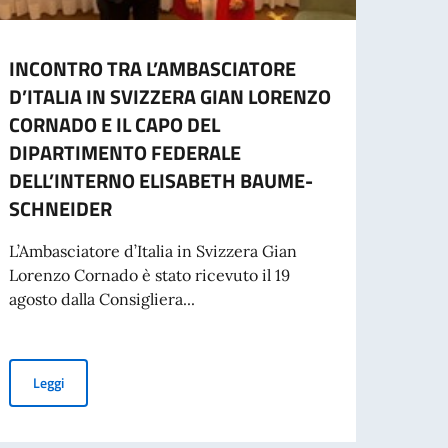
INCONTRO TRA L’AMBASCIATORE
Bors
D’ITALIA IN SVIZZERA GIAN LORENZO
l’Acc
CORNADO E IL CAPO DEL
spett
DIPARTIMENTO FEDERALE
Il Min
DELL’INTERNO ELISABETH BAUME-
Coope
SCHNEIDER
conve
L’Ambasciatore d’Italia in Svizzera Gian
Lorenzo Cornado è stato ricevuto il 19
mma ed attività in Svizzera
Leg
agosto dalla Consigliera...
.T.
INCONTRO TRA L’AMBASCIATORE D’ITALIA IN SVIZZERA GIAN
Leggi