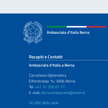
Ambasciata d'Italia Berna
Sezione footer
Recapiti e Contatti
Ambasciata d’Italia a Berna
Cancelleria Diplomatica
Elfenstrasse 14, 3006 Berna
Tel:
+41 31 350 07 77
E-mail:
berna.ambasciata@esteri.it
Gli uffici della sede