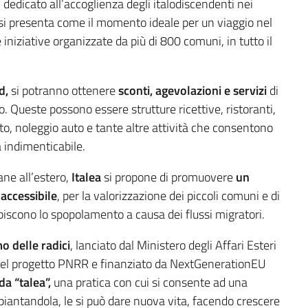
, dedicato all’accoglienza degli italodiscendenti nei
, e si presenta come il momento ideale per un viaggio nel
 iniziative organizzate da più di 800 comuni, in tutto il
rd,
si potranno ottenere
sconti, agevolazioni e servizi
di
o. Queste possono essere strutture ricettive, ristoranti,
rto, noleggio auto e tante altre attività che consentono
a indimenticabile.
ane all’estero,
Italea
si propone di promuovere
un
accessibile
, per la valorizzazione dei piccoli comuni e di
ubiscono lo spopolamento a causa dei flussi migratori.
o delle radici
, lanciato dal Ministero degli Affari Esteri
o del progetto PNRR e finanziato da NextGenerationEU
a “talea”,
una pratica con cui si consente ad una
piantandola, le si può dare nuova vita, facendo crescere