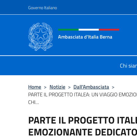
Salta al contenuto
Governo Italiano
Intestazione sito, social 
Ambasciata d'Italia Berna
Sito Ufficiale Ambasciata d'Italia a
Chi si
Home
>
Notizie
>
Dall’Ambasciata
>
PARTE IL PROGETTO ITALEA: UN VIAGGIO EMOZI
CHI...
PARTE IL PROGETTO ITAL
EMOZIONANTE DEDICATO A