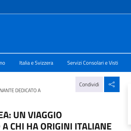
e menù
 Berna
amo
Italia e Svizzera
Servizi Consolari e Visti
Condi
Condividi
ONANTE DEDICATO A
EA: UN VIAGGIO
 CHI HA ORIGINI ITALIANE