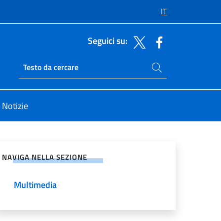
IT
Seguici su:
Cerca nel sito
Ricerca sito live
Notizie
vidi sui Social Network
NAVIGA NELLA SEZIONE
Multimedia