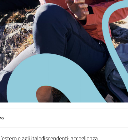
ws
all’estero e agli italodiscendenti: accoglienza,