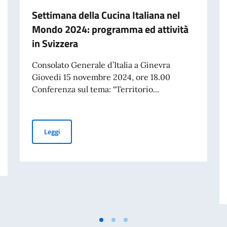
Settimana della Cucina Italiana nel
Mondo 2024: programma ed attività
in Svizzera
Consolato Generale d’Italia a Ginevra
Giovedi 15 novembre 2024, ore 18.00
Conferenza sul tema: “Territorio...
Settimana della Cucina Italiana nel Mondo 2024: progra
Leggi
 Evento di presentazione alla Farnesina , streming in diretta ore 16.30 C.E