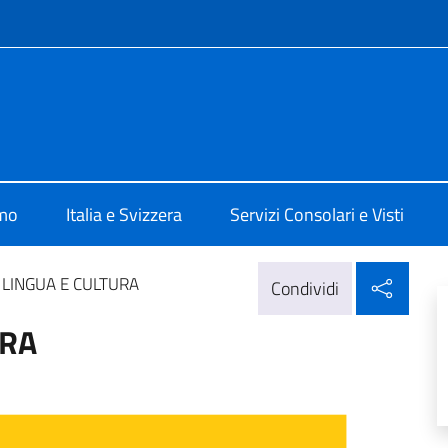
e menù
 Berna
amo
Italia e Svizzera
Servizi Consolari e Visti
Condi
I LINGUA E CULTURA
Condividi
URA