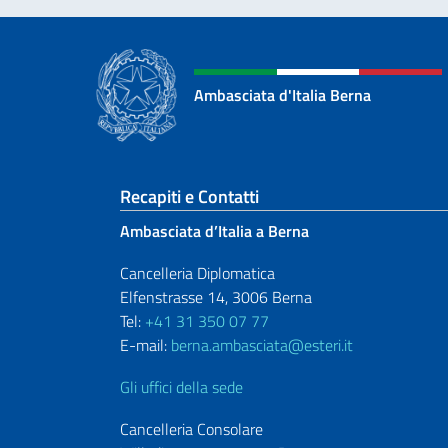
Ambasciata d'Italia Berna
Sezione footer
Recapiti e Contatti
Ambasciata d’Italia a Berna
Cancelleria Diplomatica
Elfenstrasse 14, 3006 Berna
Tel:
+41 31 350 07 77
E-mail:
berna.ambasciata@esteri.it
Gli uffici della sede
Cancelleria Consolare