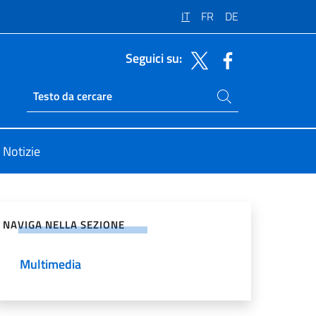
IT
FR
DE
Seguici su:
Cerca nel sito
Ricerca sito live
Notizie
vidi sui Social Network
NAVIGA NELLA SEZIONE
Multimedia