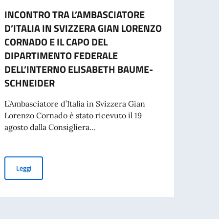
INCONTRO TRA L’AMBASCIATORE
Bors
D’ITALIA IN SVIZZERA GIAN LORENZO
l’Acc
CORNADO E IL CAPO DEL
spett
DIPARTIMENTO FEDERALE
Il Min
DELL’INTERNO ELISABETH BAUME-
Coope
SCHNEIDER
conve
L’Ambasciatore d’Italia in Svizzera Gian
Lorenzo Cornado è stato ricevuto il 19
mma ed attività in Svizzera
Leg
agosto dalla Consigliera...
.T.
INCONTRO TRA L’AMBASCIATORE D’ITALIA IN SVIZZERA GIAN
Leggi