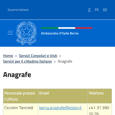
Salta al contenuto
IT
FR
DE
Governo Italiano
Intestazione sito, social e menù
Ambasciata d'Italia Berna
Sito Ufficiale Ambasciata d'Italia a Berna
Home
>
Servizi Consolari e Visti
>
Servizi per il cittadino italiano
>
Anagrafe
Anagrafe
Personale presso
Email
Telefono
l’ufficio
Ciccolini Tancredi
berna.anagrafe@esteri.it
+41 31 390
10 26