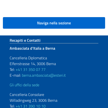
Naviga nella sezione
Sezione footer
Recapiti e Contatti
Ambasciata d’Italia a Berna
Cancelleria Diplomatica
Elfenstrasse 14, 3006 Berna
Tel:
+41 31 350 07 77
E-mail:
berna.ambasciata@esteri.it
Gli uffici della sede
Cancelleria Consolare
Willadingweg 23, 3006 Berna
Tel:
+41 31 390 10 10