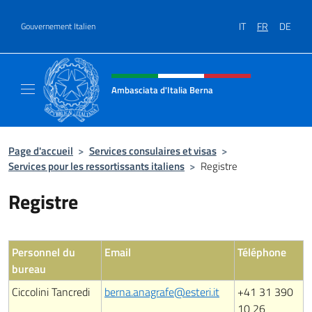
Aller au contenu
IT
FR
DE
Gouvernement Italien
Site Web, social et en-tête de m
Ambasciata d'Italia Berna
Sito Ufficiale Ambasciata d'Italia a Berna
Page d'accueil
>
Services consulaires et visas
>
Services pour les ressortissants italiens
>
Registre
Registre
Personnel du
Email
Téléphone
bureau
Ciccolini Tancredi
berna.anagrafe@esteri.it
+41 31 390
10 26