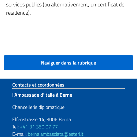
services publics (ou alternativement, un certificat de
résidence).
Naviguer dans la rubrique
Section de pied de page
Contacts et coordonnées
l’Ambassade d’Italie à Berne
Chancellerie diplomatique
Elfenstrasse 14, 3006 Berna
Tel:
+41 31 350 07 77
E-mail:
berna.ambasciata@esteri.it